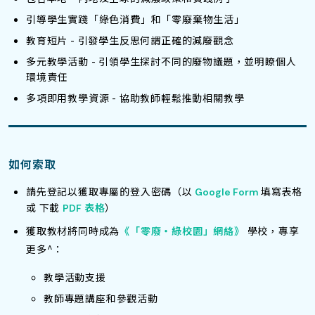
引導學生實踐「綠色消費」和「零廢棄物生活」
教育短片 - 引發學生反思何謂正確的減廢觀念
多元教學活動 - 引領學生探討不同的廢物議題，並明瞭個人
環境責任
多項即用教學資源 - 協助教師輕鬆推動相關教學
如何索取
請先登記以獲取專屬的登入密碼（以
填寫表格
Google Form
或 下載
表格
）
PDF
獲取教材將同時成為
《「零廢‧綠校園」網絡》
學校，專享
更多^：
教學活動支援
教師專題講座和參觀活動